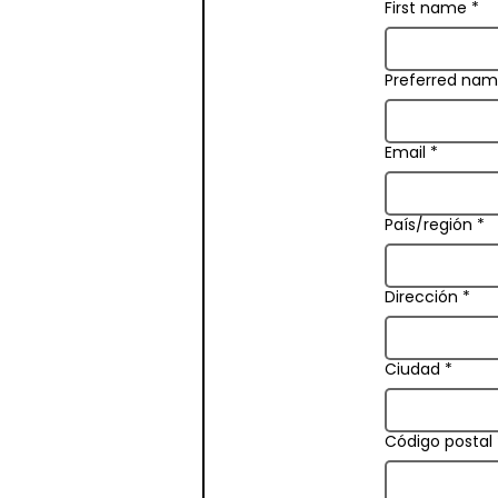
First name
*
Preferred nam
Email
*
País/región
*
Multi-line address
Dirección
*
Ciudad
*
Código postal