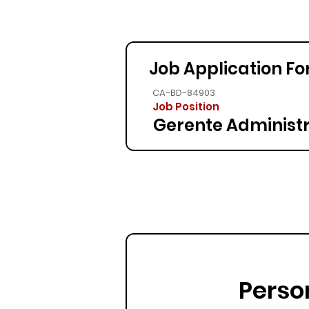
Job Application F
CA-BD-84903
Job Position
Gerente Administr
Perso