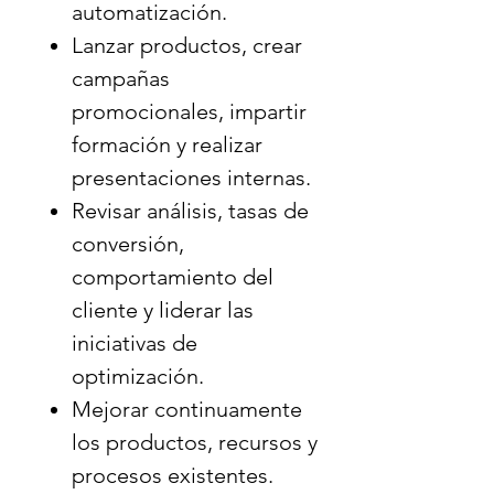
automatización.
entrega digital y monitoreo y
Lanzar productos, crear
optimización posteriores al
campañas
lanzamiento.
promocionales, impartir
Integrar los flujos de trabajo
formación y realizar
de productos con la
presentaciones internas.
automatización del
Revisar análisis, tasas de
marketing, secuencias de
conversión,
correo electrónico, análisis,
comportamiento del
sistemas CRM y plataformas
cliente y liderar las
de comercio electrónico.
iniciativas de
Colaborar de forma
optimización.
transversal con los equipos
Mejorar continuamente
de marketing, diseño,
los productos, recursos y
desarrollo, operaciones y
procesos existentes.
proveedores externos para