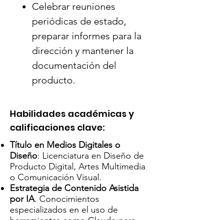
Celebrar reuniones
garantizar lanzamientos de
periódicas de estado,
productos impecables y una
preparar informes para la
experiencia de cliente de alta
dirección y mantener la
calidad.
documentación del
Supervisar las métricas de
producto.
rendimiento del producto,
recopilar comentarios de los
clientes, realizar pruebas A/B
Habilidades académicas y
e iterar para mejorar el
calificaciones clave:
producto.
Título en Medios Digitales o
Garantizar la coherencia de la
Diseño
: Licenciatura en Diseño de
Producto Digital, Artes Multimedia
marca, la excelencia creativa
o Comunicación Visual.
y altos estándares de
Estrategia de Contenido Asistida
experiencia de usuario (UX) y
por IA
. Conocimientos
especializados en el uso de
diseño de interfaz (UI) en