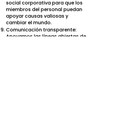
social corporativa para que los
miembros del personal puedan
apoyar causas valiosas y
cambiar el mundo.
Comunicación transparente:
Apoyamos las líneas abiertas de
comunicación y la educación del
personal sobre nuevas iniciativas,
objetivos y tácticas. Tenemos
ayuntamientos regulares,
reuniones de equipo y ofrecemos
vías para comentarios y
opiniones. Valoramos la
conversación sincera y
agradecemos las ideas y aportes
de los empleados.
Actividades divertidas y
atractivas: Estamos
comprometidos a fomentar un
ambiente de trabajo positivo.