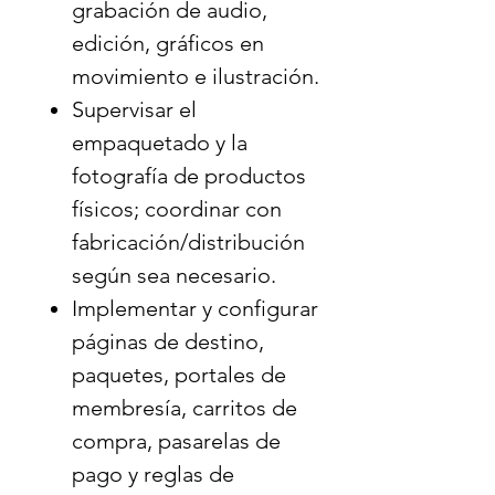
grabación de audio,
diseño de empaques,
edición, gráficos en
etiquetado, material
movimiento e ilustración.
promocional, fotografía de
Supervisar el
productos, demostración en
empaquetado y la
video, integración de
fotografía de productos
comercio electrónico y
físicos; coordinar con
publicación en tiendas.
fabricación/distribución
Gestionar el ciclo de vida
según sea necesario.
completo del producto:
Implementar y configurar
nombre, posicionamiento,
páginas de destino,
estrategia de precios,
paquetes, portales de
implementación del proceso
membresía, carritos de
de pago, logística de
compra, pasarelas de
distribución (para artículos
pago y reglas de
físicos), mecanismos de