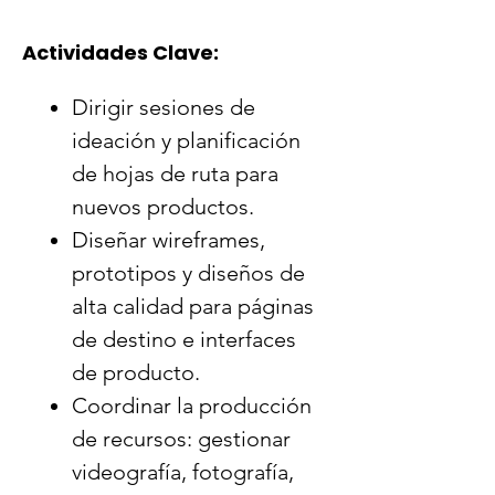
imágenes de productos,
gráficos animados, contenido
Actividades Clave:
de video, audio/podcasts,
Dirigir sesiones de
recursos descargables y
ideación y planificación
materiales interactivos.
de hojas de ruta para
Desarrollar, empaquetar y
nuevos productos.
distribuir productos digitales
Diseñar wireframes,
como libros electrónicos,
prototipos y diseños de
cursos en línea, portales de
alta calidad para páginas
membresía, plantillas y otras
de destino e interfaces
ofertas descargables o
de producto.
interactivas.
Coordinar la producción
Liderar la creación,
de recursos: gestionar
producción y lanzamiento de
videografía, fotografía,
líneas de productos físicos: