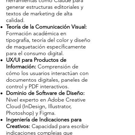
herramientas como Claude para
todos los activos digitales.
generar estructuras editoriales y
textos de marketing de alta
Mantenerse al día con las
calidad.
tendencias del sector, las
Teoría de la Comunicación Visual:
tecnologías emergentes
Formación académica en
tipografía, teoría del color y diseño
(RA/RV, medios interactivos,
de maquetación específicamente
nuevas plataformas) e
para el consumo digital.
impulsar la innovación en la
UX/UI para Productos de
Información:
Comprensión de
creación y distribución de
cómo los usuarios interactúan con
productos digitales.
documentos digitales, paneles de
control y PDF interactivos.
Dominio de Software de Diseño:
Nivel experto en Adobe Creative
Cloud (InDesign, Illustrator,
Photoshop) y Figma.
Ingeniería de Indicaciones para
Creativos:
Capacidad para escribir
indicaciones complejas que