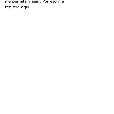
me permita viajar... Por eso me
registre aquí.
afafdaf
4.0
150
Calificaciones de productos
la calificación promedio es 4 de 5, basada en 150 votos, Calificaciones de prod
afaa
afas