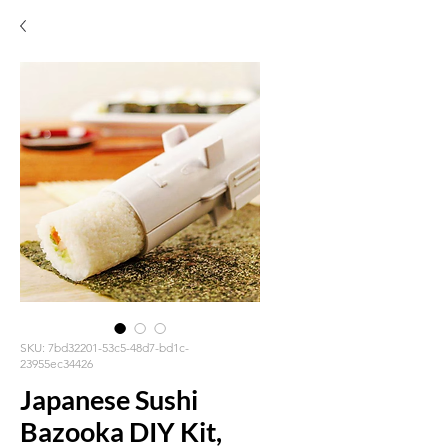
SKU: 7bd32201-53c5-48d7-bd1c-
23955ec34426
Japanese Sushi
Bazooka DIY Kit,