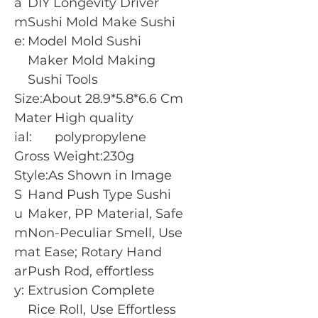
a
DIY Longevity Driver
m
Sushi Mold Make Sushi
e:
Model Mold Sushi
Maker Mold Making
Sushi Tools
Size:
About 28.9*5.8*6.6 Cm
Mater
High quality
ial:
polypropylene
Gross Weight:
230g
Style:
As Shown in Image
S
Hand Push Type Sushi
u
Maker, PP Material, Safe
m
Non-Peculiar Smell, Use
m
at Ease; Rotary Hand
ar
Push Rod, effortless
y:
Extrusion Complete
Rice Roll, Use Effortless